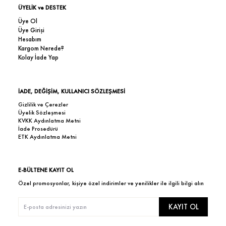
ÜYELİK ve DESTEK
Üye Ol
Üye Girişi
Hesabım
Kargom Nerede?
Kolay İade Yap
İADE, DEĞİŞİM, KULLANICI SÖZLEŞMESİ
Gizlilik ve Çerezler
Üyelik Sözleşmesi
KVKK Aydınlatma Metni
İade Prosedürü
ETK Aydınlatma Metni
E-BÜLTENE KAYIT OL
Özel promosyonlar, kişiye özel indirimler ve yenilikler ile ilgili bilgi alın
KAYIT OL