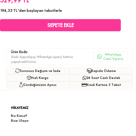
529,99 TL
194,33 TL
'den başlayan taksitlerle
Ürün Kodu:
WhatsApp
Kodu kopyalayıp WhatsApp sipariş hattına
Canlı Sipariş
yapıştırabilirsiniz.
Sorunsuz Değişim ve İade
Kapıda Ödeme
Hızlı Kargo
24 Saat Canlı Destek
Gördüğünüzün Aynısı
Kredi Kartına 3 Taksit
HİKAYEMİZ
Biz Kimiz?
Bize Ulaşın