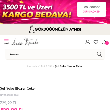
00
00
00
00
GÜN
SA
DK
SN
GÖRDÜĞÜNÜZÜN AYNISI
Şal Yaka Blazer Ceket
Anasayfa
DIŞ GİYİM
Şal Yaka Blazer Ceket
(2Y2857055004)
729,99 TL