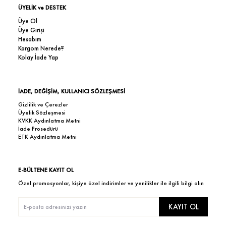
ÜYELİK ve DESTEK
Üye Ol
Üye Girişi
Hesabım
Kargom Nerede?
Kolay İade Yap
İADE, DEĞİŞİM, KULLANICI SÖZLEŞMESİ
Gizlilik ve Çerezler
Üyelik Sözleşmesi
KVKK Aydınlatma Metni
İade Prosedürü
ETK Aydınlatma Metni
E-BÜLTENE KAYIT OL
Özel promosyonlar, kişiye özel indirimler ve yenilikler ile ilgili bilgi alın
KAYIT OL