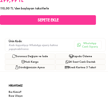
299,99 TL
110,00 TL
'den başlayan taksitlerle
Ürün Kodu:
WhatsApp
Kodu kopyalayıp WhatsApp sipariş hattına
Canlı Sipariş
yapıştırabilirsiniz.
Sorunsuz Değişim ve İade
Kapıda Ödeme
Hızlı Kargo
24 Saat Canlı Destek
Gördüğünüzün Aynısı
Kredi Kartına 3 Taksit
HİKAYEMİZ
Biz Kimiz?
Bize Ulaşın