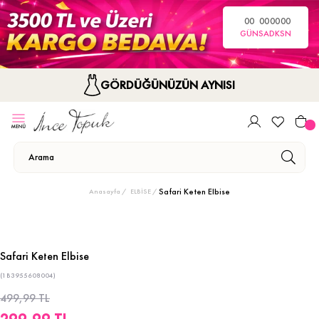
00
00
00
00
GÜN
SA
DK
SN
GÖRDÜĞÜNÜZÜN AYNISI
Safari Keten Elbise
Anasayfa
ELBİSE
Safari Keten Elbise
(1B3955608004)
499,99 TL