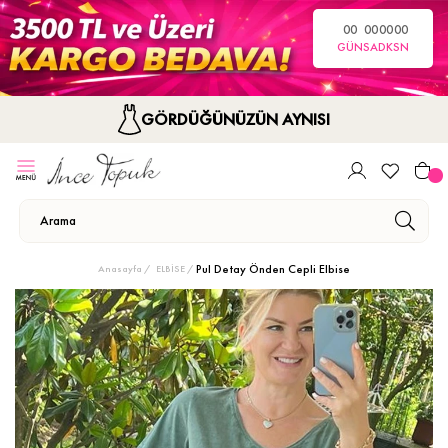
00
00
00
00
GÜN
SA
DK
SN
GÖRDÜĞÜNÜZÜN AYNISI
Pul Detay Önden Cepli Elbise
Anasayfa
ELBİSE