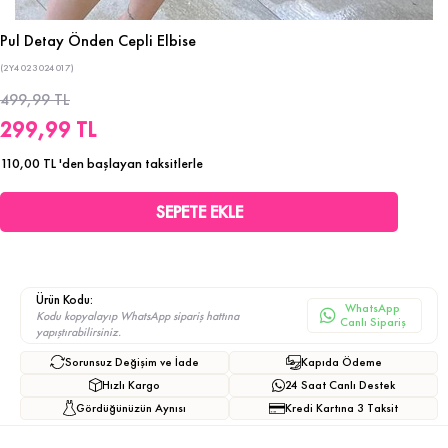
Pul Detay Önden Cepli Elbise
(2Y4023024017)
499,99 TL
299,99 TL
110,00 TL
'den başlayan taksitlerle
Ürün Kodu:
WhatsApp
Kodu kopyalayıp WhatsApp sipariş hattına
Canlı Sipariş
yapıştırabilirsiniz.
Sorunsuz Değişim ve İade
Kapıda Ödeme
Hızlı Kargo
24 Saat Canlı Destek
Gördüğünüzün Aynısı
Kredi Kartına 3 Taksit