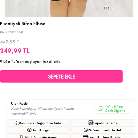
Puantiyeli Şifon Elbise
(0Y1722028004)
449,99 TL
249,99 TL
91,66 TL
'den başlayan taksitlerle
Ürün Kodu:
WhatsApp
Kodu kopyalayıp WhatsApp sipariş hattına
Canlı Sipariş
yapıştırabilirsiniz.
Sorunsuz Değişim ve İade
Kapıda Ödeme
Hızlı Kargo
24 Saat Canlı Destek
Gördüğünüzün Aynısı
Kredi Kartına 3 Taksit