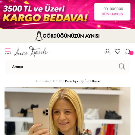
00
00
00
00
GÜN
SA
DK
SN
GÖRDÜĞÜNÜZÜN AYNISI
Puantiyeli Şifon Elbise
Anasayfa
ELBİSE