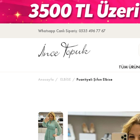
Whatsapp Canlı Sipariş: 0535 496 77 67
TÜM ÜRÜN
Anasayfa
ELBİSE
Puantiyeli Şifon Elbise