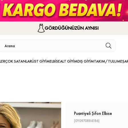
GÖRDÜĞÜNÜZÜN AYNISI
LER
ÇOK SATANLAR
ÜST GİYİM
ELBİSE
ALT GİYİM
DIŞ GİYİM
TAKIM/TULUM
EŞA
Puantiyeli Şifon Elbise
(0Y0970884186)