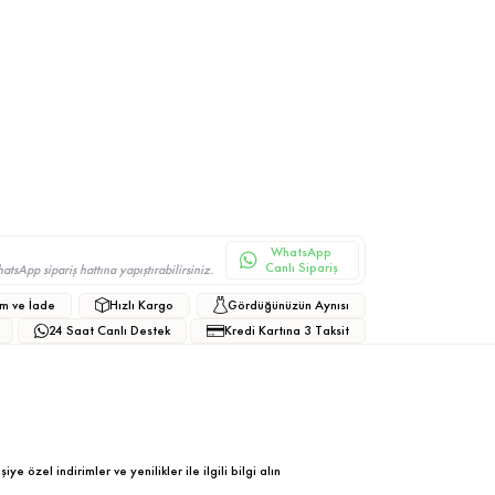
WhatsApp
Canlı Sipariş
sApp sipariş hattına yapıştırabilirsiniz.
m ve İade
Hızlı Kargo
Gördüğünüzün Aynısı
24 Saat Canlı Destek
Kredi Kartına 3 Taksit
ye özel indirimler ve yenilikler ile ilgili bilgi alın