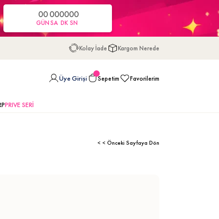
00
00
00
00
GÜN
SA
DK
SN
Kolay İade
Kargom Nerede
Üye Girişi
Sepetim
Favorilerim
RP
PRIVE SERİ
< < Önceki Sayfaya Dön