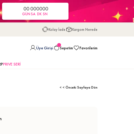
00
00
00
00
GÜN
SA
DK
SN
Kolay İade
Kargom Nerede
Üye Girişi
Sepetim
Favorilerim
RP
PRIVE SERİ
< < Önceki Sayfaya Dön
n