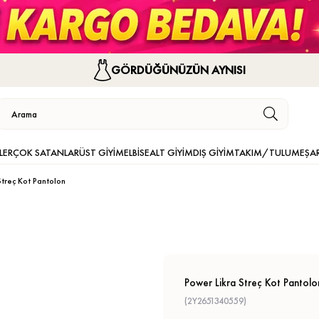
GÖRDÜĞÜNÜZÜN AYNISI
LER
ÇOK SATANLAR
ÜST GİYİM
ELBİSE
ALT GİYİM
DIŞ GİYİM
TAKIM/TULUM
EŞA
Streç Kot Pantolon
Power Likra Streç Kot Pantolo
(2Y2651340559)