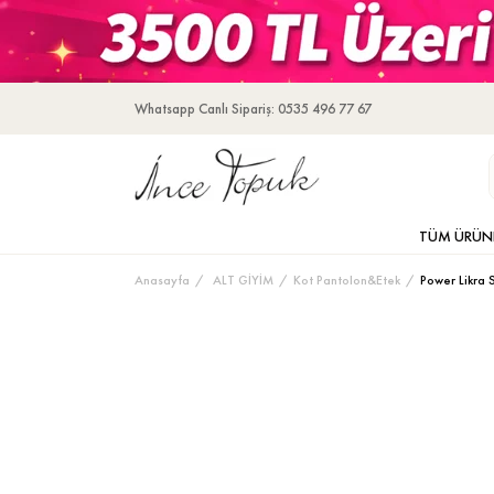
Whatsapp Canlı Sipariş: 0535 496 77 67
TÜM ÜRÜN
Anasayfa
ALT GİYİM
Kot Pantolon&Etek
Power Likra 