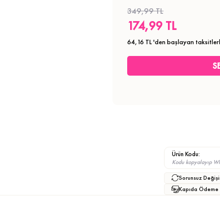
349,99 TL
174,99 TL
64,16 TL
'den başlayan taksitler
Ürün Kodu:
Kodu kopyalayıp What
Sorunsuz Değişi
Kapıda Ödeme