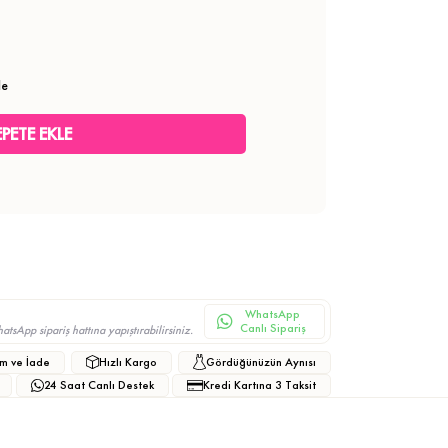
le
WhatsApp
Canlı Sipariş
sApp sipariş hattına yapıştırabilirsiniz.
m ve İade
Hızlı Kargo
Gördüğünüzün Aynısı
24 Saat Canlı Destek
Kredi Kartına 3 Taksit