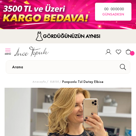
00
00
00
00
GÜN
SA
DK
SN
GÖRDÜĞÜNÜZÜN AYNISI
Ponponlu Tül Detay Elbise
Anasayfa
ELBİSE