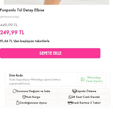
Ponponlu Tül Detay Elbise
(0Y0745522004)
449,99 TL
249,99 TL
91,66 TL
'den başlayan taksitlerle
Ürün Kodu:
WhatsApp
Kodu kopyalayıp WhatsApp sipariş hattına
Canlı Sipariş
yapıştırabilirsiniz.
Sorunsuz Değişim ve İade
Kapıda Ödeme
Hızlı Kargo
24 Saat Canlı Destek
Gördüğünüzün Aynısı
Kredi Kartına 3 Taksit