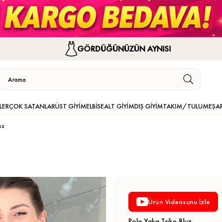
GÖRDÜĞÜNÜZÜN AYNISI
LER
ÇOK SATANLAR
ÜST GİYİM
ELBİSE
ALT GİYİM
DIŞ GİYİM
TAKIM/TULUM
EŞA
uz
Ürün Videosunu İzle
Polo Yaka Triko Bluz