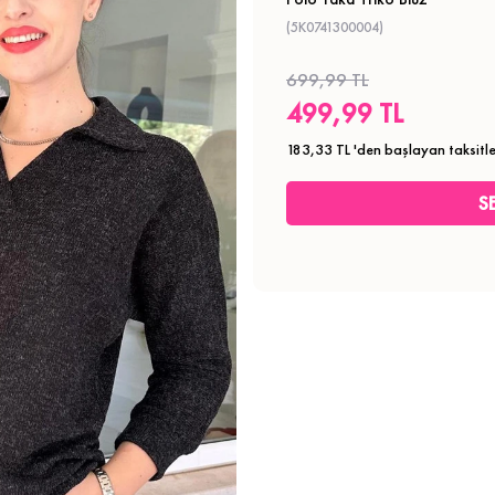
(5K0741300004)
699,99 TL
499,99 TL
183,33 TL
'den başlayan taksitle