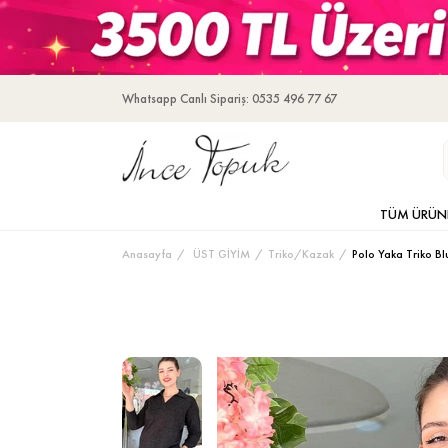
Whatsapp Canlı Sipariş: 0535 496 77 67
TÜM ÜRÜN
Anasayfa
ÜST GİYİM
Triko/Kazak
Polo Yaka Triko Bl