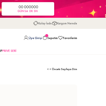
00
00
00
00
GÜN
SA
DK
SN
Kolay İade
Kargom Nerede
Üye Girişi
Sepetim
Favorilerim
RP
PRIVE SERİ
< < Önceki Sayfaya Dön