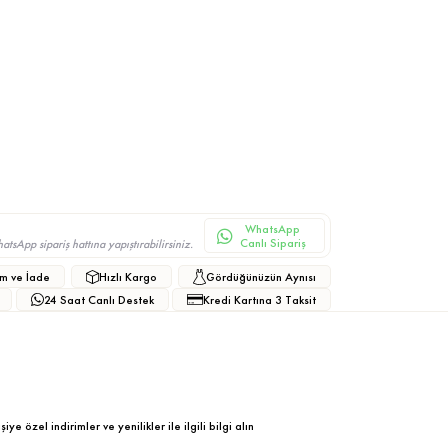
WhatsApp
Canlı Sipariş
sApp sipariş hattına yapıştırabilirsiniz.
m ve İade
Hızlı Kargo
Gördüğünüzün Aynısı
24 Saat Canlı Destek
Kredi Kartına 3 Taksit
ye özel indirimler ve yenilikler ile ilgili bilgi alın