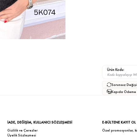
Ürün Kodu:
Kodu kopyalayıp What
Sorunsuz Değişi
Kapıda Ödeme
İADE, DEĞİŞİM, KULLANICI SÖZLEŞMESİ
E-BÜLTENE KAYIT OL
Gizlilik ve Çerezler
Özel promosyonlar, kişi
Üyelik Sözleşmesi