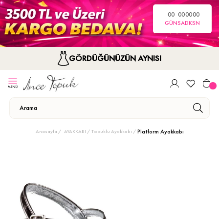
00
00
00
00
GÜN
SA
DK
SN
GÖRDÜĞÜNÜZÜN AYNISI
Platform Ayakkabı
Anasayfa
AYAKKABI
Topuklu Ayakkabı