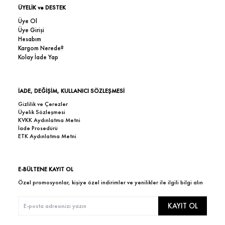
ÜYELİK ve DESTEK
Üye Ol
Üye Girişi
Hesabım
Kargom Nerede?
Kolay İade Yap
İADE, DEĞİŞİM, KULLANICI SÖZLEŞMESİ
Gizlilik ve Çerezler
Üyelik Sözleşmesi
KVKK Aydınlatma Metni
İade Prosedürü
ETK Aydınlatma Metni
E-BÜLTENE KAYIT OL
Özel promosyonlar, kişiye özel indirimler ve yenilikler ile ilgili bilgi alın
KAYIT OL