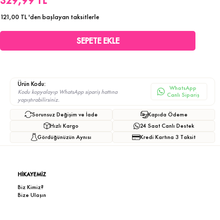
329,99 TL
121,00 TL
'den başlayan taksitlerle
Ürün Kodu:
WhatsApp
Kodu kopyalayıp WhatsApp sipariş hattına
Canlı Sipariş
yapıştırabilirsiniz.
Sorunsuz Değişim ve İade
Kapıda Ödeme
Hızlı Kargo
24 Saat Canlı Destek
Gördüğünüzün Aynısı
Kredi Kartına 3 Taksit
HİKAYEMİZ
Biz Kimiz?
Bize Ulaşın