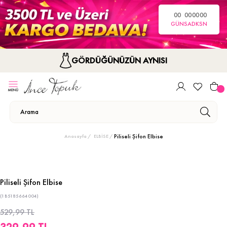
00
00
00
00
GÜN
SA
DK
SN
GÖRDÜĞÜNÜZÜN AYNISI
Piliseli Şifon Elbise
Anasayfa
ELBİSE
Piliseli Şifon Elbise
(1B5185664004)
529,99 TL