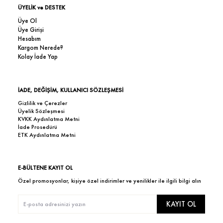
ÜYELİK ve DESTEK
Üye Ol
Üye Girişi
Hesabım
Kargom Nerede?
Kolay İade Yap
İADE, DEĞİŞİM, KULLANICI SÖZLEŞMESİ
Gizlilik ve Çerezler
Üyelik Sözleşmesi
KVKK Aydınlatma Metni
İade Prosedürü
ETK Aydınlatma Metni
E-BÜLTENE KAYIT OL
Özel promosyonlar, kişiye özel indirimler ve yenilikler ile ilgili bilgi alın
KAYIT OL