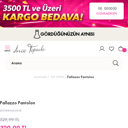
00
00
00
00
GÜN
SA
DK
SN
GÖRDÜĞÜNÜZÜN AYNISI
Pallazzo Pantolon
Anasayfa
ALT GİYİM
Pallazzo Pantolon
(2Y2880022019)
529,99 TL