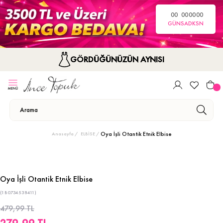
00
00
00
00
GÜN
SA
DK
SN
GÖRDÜĞÜNÜZÜN AYNISI
Oya İşli Otantik Etnik Elbise
Anasayfa
ELBİSE
Oya İşli Otantik Etnik Elbise
(1B0734538411)
479,99 TL