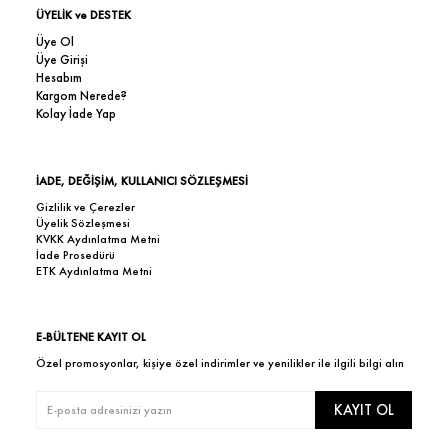
ÜYELİK ve DESTEK
Üye Ol
Üye Girişi
Hesabım
Kargom Nerede?
Kolay İade Yap
İADE, DEĞİŞİM, KULLANICI SÖZLEŞMESİ
Gizlilik ve Çerezler
Üyelik Sözleşmesi
KVKK Aydınlatma Metni
İade Prosedürü
ETK Aydınlatma Metni
E-BÜLTENE KAYIT OL
Özel promosyonlar, kişiye özel indirimler ve yenilikler ile ilgili bilgi alın
KAYIT OL