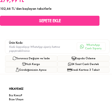
279,99 TL
102,66 TL
'den başlayan taksitlerle
Ürün Kodu:
WhatsApp
Kodu kopyalayıp WhatsApp sipariş hattına
Canlı Sipariş
yapıştırabilirsiniz.
Sorunsuz Değişim ve İade
Kapıda Ödeme
Hızlı Kargo
24 Saat Canlı Destek
Gördüğünüzün Aynısı
Kredi Kartına 3 Taksit
HİKAYEMİZ
Biz Kimiz?
Bize Ulaşın