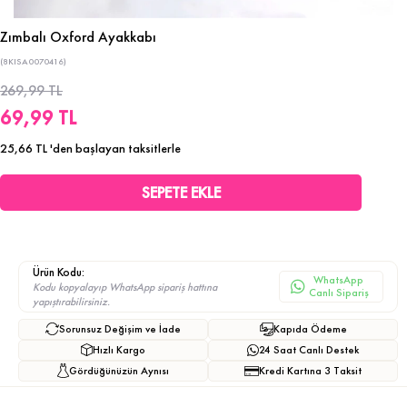
Zımbalı Oxford Ayakkabı
(8KISA0070416)
269,99 TL
69,99 TL
25,66 TL
'den başlayan taksitlerle
Ürün Kodu:
WhatsApp
Kodu kopyalayıp WhatsApp sipariş hattına
Canlı Sipariş
yapıştırabilirsiniz.
Sorunsuz Değişim ve İade
Kapıda Ödeme
Hızlı Kargo
24 Saat Canlı Destek
Gördüğünüzün Aynısı
Kredi Kartına 3 Taksit