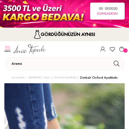
00
00
00
00
GÜN
SA
DK
SN
GÖRDÜĞÜNÜZÜN AYNISI
Zımbalı Oxford Ayakkabı
Anasayfa
AYAKKABI
Spor / Günlük Ayakkabı