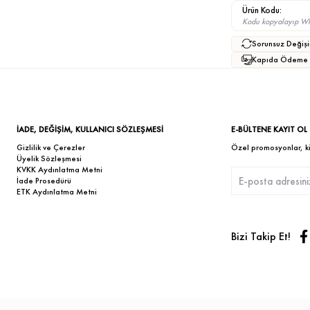
Ürün Kodu:
Kodu kopyalayıp What
Sorunsuz Değişi
Kapıda Ödeme
İADE, DEĞİŞİM, KULLANICI SÖZLEŞMESİ
E-BÜLTENE KAYIT OL
Gizlilik ve Çerezler
Özel promosyonlar, kişi
Üyelik Sözleşmesi
KVKK Aydınlatma Metni
İade Prosedürü
ETK Aydınlatma Metni
Bizi Takip Et!