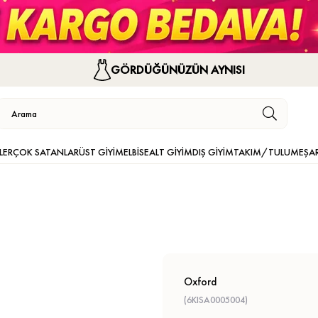
GÖRDÜĞÜNÜZÜN AYNISI
LER
ÇOK SATANLAR
ÜST GİYİM
ELBİSE
ALT GİYİM
DIŞ GİYİM
TAKIM/TULUM
EŞA
Oxford
(6KISA0005004)