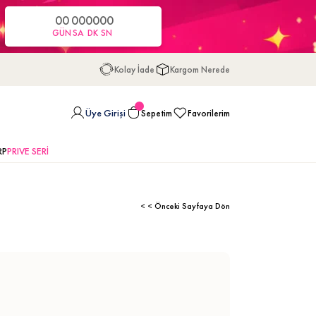
00
00
00
00
GÜN
SA
DK
SN
Kolay İade
Kargom Nerede
Üye Girişi
Sepetim
Favorilerim
RP
PRIVE SERİ
< < Önceki Sayfaya Dön