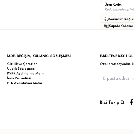
Ürün Kodu:
Kodu kopyalayıp What
Sorunsuz Değişi
Kapıda Ödeme
İADE, DEĞİŞİM, KULLANICI SÖZLEŞMESİ
E-BÜLTENE KAYIT OL
Gizlilik ve Çerezler
Özel promosyonlar, kişi
Üyelik Sözleşmesi
KVKK Aydınlatma Metni
İade Prosedürü
ETK Aydınlatma Metni
Bizi Takip Et!