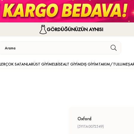
GÖRDÜĞÜNÜZÜN AYNISI
LER
ÇOK SATANLAR
ÜST GİYİM
ELBİSE
ALT GİYİM
DIŞ GİYİM
TAKIM/TULUM
EŞA
Oxford
(5YITA0072549)