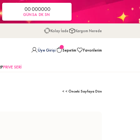
00
00
00
00
GÜN
SA
DK
SN
Kolay İade
Kargom Nerede
Üye Girişi
Sepetim
Favorilerim
RP
PRIVE SERİ
< < Önceki Sayfaya Dön