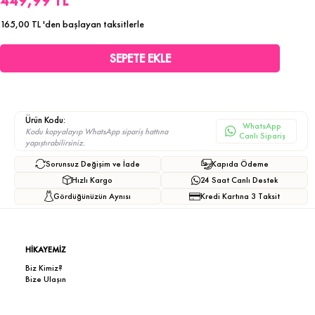
449,99 TL
165,00 TL
'den başlayan taksitlerle
Ürün Kodu:
WhatsApp
Kodu kopyalayıp WhatsApp sipariş hattına
Canlı Sipariş
yapıştırabilirsiniz.
Sorunsuz Değişim ve İade
Kapıda Ödeme
Hızlı Kargo
24 Saat Canlı Destek
Gördüğünüzün Aynısı
Kredi Kartına 3 Taksit
HİKAYEMİZ
Biz Kimiz?
Bize Ulaşın