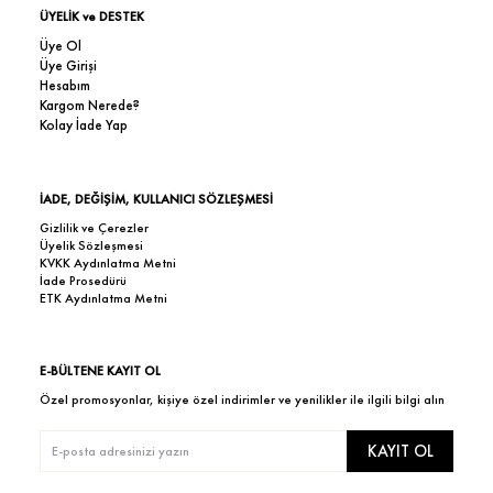
ÜYELİK ve DESTEK
Üye Ol
Üye Girişi
Hesabım
Kargom Nerede?
Kolay İade Yap
İADE, DEĞİŞİM, KULLANICI SÖZLEŞMESİ
Gizlilik ve Çerezler
Üyelik Sözleşmesi
KVKK Aydınlatma Metni
İade Prosedürü
ETK Aydınlatma Metni
E-BÜLTENE KAYIT OL
Özel promosyonlar, kişiye özel indirimler ve yenilikler ile ilgili bilgi alın
KAYIT OL