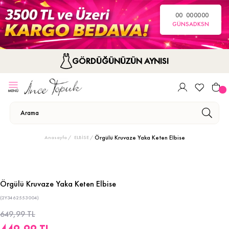
00
00
00
00
GÜN
SA
DK
SN
GÖRDÜĞÜNÜZÜN AYNISI
Örgülü Kruvaze Yaka Keten Elbise
Anasayfa
ELBİSE
Örgülü Kruvaze Yaka Keten Elbise
(2Y3462553004)
649,99 TL