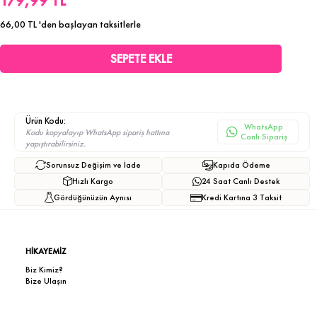
179,99 TL
66,00 TL
'den başlayan taksitlerle
Ürün Kodu:
WhatsApp
Kodu kopyalayıp WhatsApp sipariş hattına
Canlı Sipariş
yapıştırabilirsiniz.
Sorunsuz Değişim ve İade
Kapıda Ödeme
Hızlı Kargo
24 Saat Canlı Destek
Gördüğünüzün Aynısı
Kredi Kartına 3 Taksit
HİKAYEMİZ
Biz Kimiz?
Bize Ulaşın