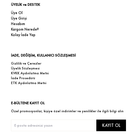
ÜYELİK ve DESTEK
Üye Ol
Üye Girişi
Hesabım
Kargom Nerede?
Kolay İade Yap
İADE, DEĞİŞİM, KULLANICI SÖZLEŞMESİ
Gizlilik ve Çerezler
Üyelik Sözleşmesi
KVKK Aydınlatma Metni
İade Prosedürü
ETK Aydınlatma Metni
E-BÜLTENE KAYIT OL
Özel promosyonlar, kişiye özel indirimler ve yenilikler ile ilgili bilgi alın
KAYIT OL