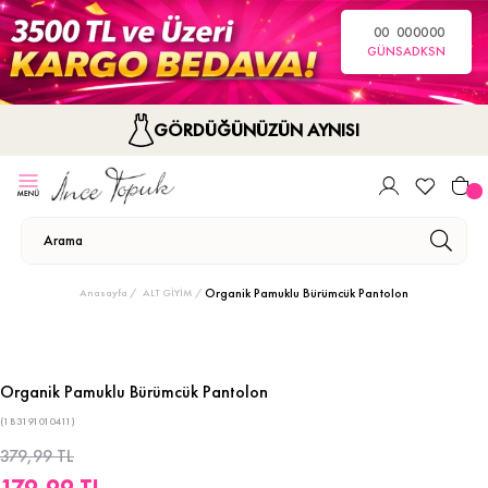
00
00
00
00
GÜN
SA
DK
SN
GÖRDÜĞÜNÜZÜN AYNISI
Organik Pamuklu Bürümcük Pantolon
Anasayfa
ALT GİYİM
Organik Pamuklu Bürümcük Pantolon
(1B3191010411)
379,99 TL