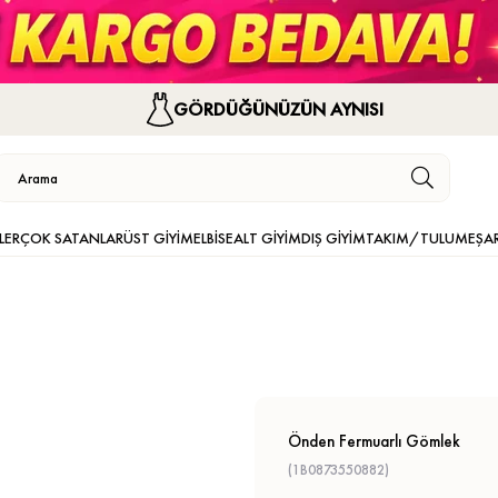
GÖRDÜĞÜNÜZÜN AYNISI
LER
ÇOK SATANLAR
ÜST GİYİM
ELBİSE
ALT GİYİM
DIŞ GİYİM
TAKIM/TULUM
EŞA
Önden Fermuarlı Gömlek
(1B0873550882)