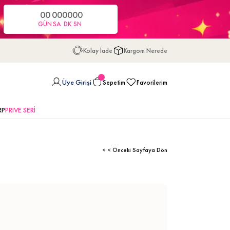
00
00
00
00
GÜN
SA
DK
SN
Kolay İade
Kargom Nerede
Üye Girişi
Sepetim
Favorilerim
RP
PRIVE SERİ
< < Önceki Sayfaya Dön