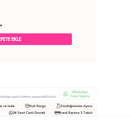
le
WhatsApp
Canlı Sipariş
sApp sipariş hattına yapıştırabilirsiniz.
m ve İade
Hızlı Kargo
Gördüğünüzün Aynısı
24 Saat Canlı Destek
Kredi Kartına 3 Taksit