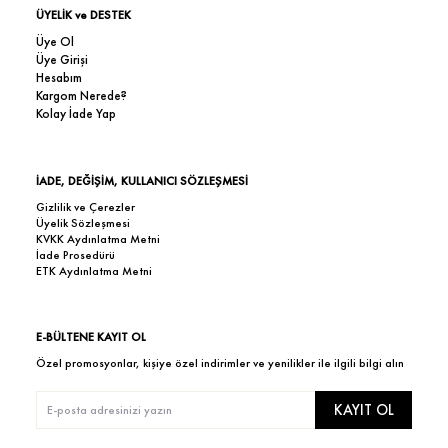
ÜYELİK ve DESTEK
Üye Ol
Üye Girişi
Hesabım
Kargom Nerede?
Kolay İade Yap
İADE, DEĞİŞİM, KULLANICI SÖZLEŞMESİ
Gizlilik ve Çerezler
Üyelik Sözleşmesi
KVKK Aydınlatma Metni
İade Prosedürü
ETK Aydınlatma Metni
E-BÜLTENE KAYIT OL
Özel promosyonlar, kişiye özel indirimler ve yenilikler ile ilgili bilgi alın
KAYIT OL