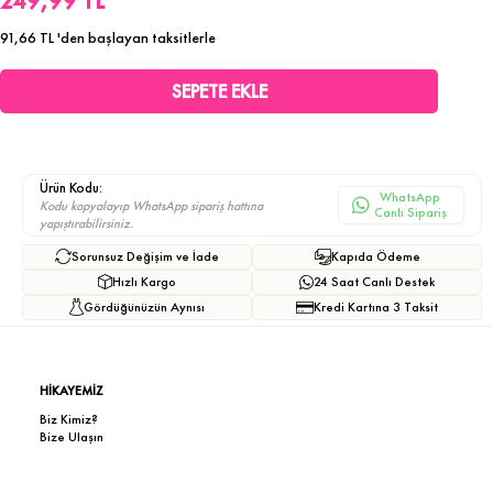
249,99 TL
91,66 TL
'den başlayan taksitlerle
Ürün Kodu:
WhatsApp
Kodu kopyalayıp WhatsApp sipariş hattına
Canlı Sipariş
yapıştırabilirsiniz.
Sorunsuz Değişim ve İade
Kapıda Ödeme
Hızlı Kargo
24 Saat Canlı Destek
Gördüğünüzün Aynısı
Kredi Kartına 3 Taksit
HİKAYEMİZ
Biz Kimiz?
Bize Ulaşın