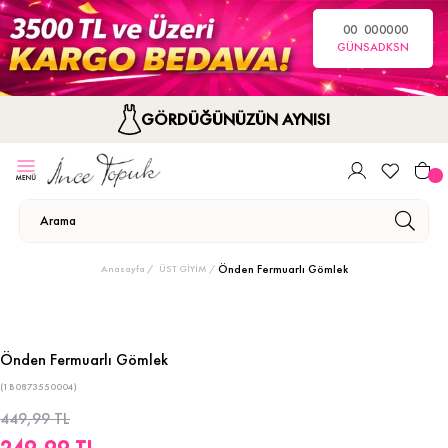
00
00
00
00
GÜN
SA
DK
SN
GÖRDÜĞÜNÜZÜN AYNISI
Önden Fermuarlı Gömlek
Anasayfa
ÜST GİYİM
Önden Fermuarlı Gömlek
(1B0873550004)
449,99 TL