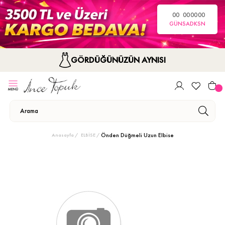
00
00
00
00
GÜN
SA
DK
SN
GÖRDÜĞÜNÜZÜN AYNISI
Önden Düğmeli Uzun Elbise
Anasayfa
ELBİSE