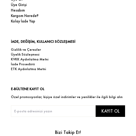
Üye Girişi
Hesabım
Kargom Nerede?
Kolay İade Yap
İADE, DEĞİŞİM, KULLANICI SÖZLEŞMESİ
Gizlilik ve Çerezler
Üyelik Sözleşmesi
KVKK Aydınlatma Metni
İade Prosedürü
ETK Aydınlatma Metni
E-BÜLTENE KAYIT OL
Özel promosyonlar, kişiye özel indirimler ve yenilikler ile ilgili bilgi alın
KAYIT OL
Bizi Takip Et!