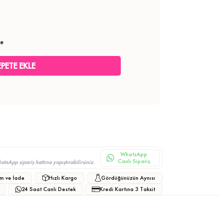
le
WhatsApp
Canlı Sipariş
sApp sipariş hattına yapıştırabilirsiniz.
m ve İade
Hızlı Kargo
Gördüğünüzün Aynısı
24 Saat Canlı Destek
Kredi Kartına 3 Taksit