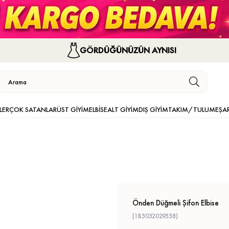
GÖRDÜĞÜNÜZÜN AYNISI
LER
ÇOK SATANLAR
ÜST GİYİM
ELBİSE
ALT GİYİM
DIŞ GİYİM
TAKIM/TULUM
EŞA
Önden Düğmeli Şifon Elbise
(1B5032029558)