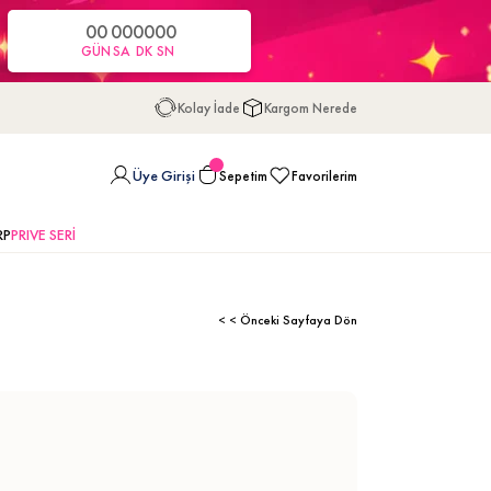
00
00
00
00
GÜN
SA
DK
SN
Kolay İade
Kargom Nerede
Üye Girişi
Sepetim
Favorilerim
RP
PRIVE SERİ
< < Önceki Sayfaya Dön