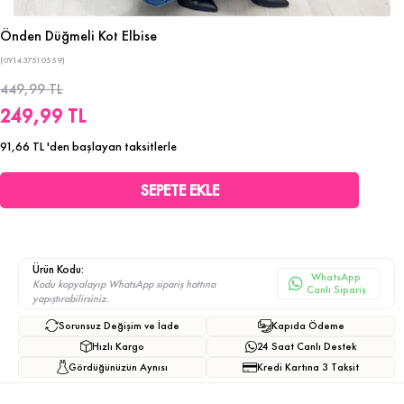
Önden Düğmeli Kot Elbise
(0Y1437510559)
449,99 TL
249,99 TL
91,66 TL
'den başlayan taksitlerle
Ürün Kodu:
WhatsApp
Kodu kopyalayıp WhatsApp sipariş hattına
Canlı Sipariş
yapıştırabilirsiniz.
Sorunsuz Değişim ve İade
Kapıda Ödeme
Hızlı Kargo
24 Saat Canlı Destek
Gördüğünüzün Aynısı
Kredi Kartına 3 Taksit