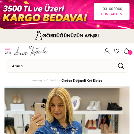
00
00
00
00
GÜN
SA
DK
SN
GÖRDÜĞÜNÜZÜN AYNISI
Önden Düğmeli Kot Elbise
Anasayfa
ELBİSE