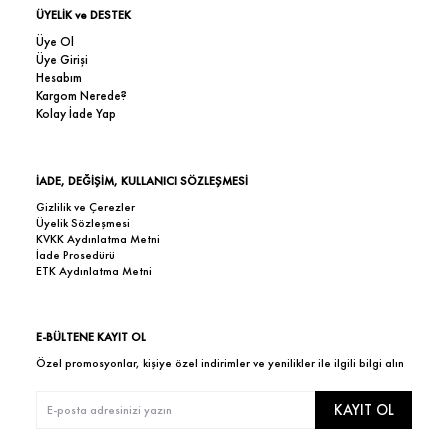
ÜYELİK ve DESTEK
Üye Ol
Üye Girişi
Hesabım
Kargom Nerede?
Kolay İade Yap
İADE, DEĞİŞİM, KULLANICI SÖZLEŞMESİ
Gizlilik ve Çerezler
Üyelik Sözleşmesi
KVKK Aydınlatma Metni
İade Prosedürü
ETK Aydınlatma Metni
E-BÜLTENE KAYIT OL
Özel promosyonlar, kişiye özel indirimler ve yenilikler ile ilgili bilgi alın
KAYIT OL