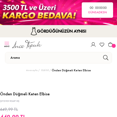
00
00
00
00
GÜN
SA
DK
SN
GÖRDÜĞÜNÜZÜN AYNISI
Önden Düğmeli Keten Elbise
Anasayfa
ELBİSE
Önden Düğmeli Keten Elbise
(2Y3931906P18)
649,99 TL