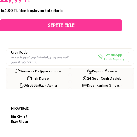
449,99 TL
165,00 TL
'den başlayan taksitlerle
Ürün Kodu:
WhatsApp
Kodu kopyalayıp WhatsApp sipariş hattına
Canlı Sipariş
yapıştırabilirsiniz.
Sorunsuz Değişim ve İade
Kapıda Ödeme
Hızlı Kargo
24 Saat Canlı Destek
Gördüğünüzün Aynısı
Kredi Kartına 3 Taksit
HİKAYEMİZ
Biz Kimiz?
Bize Ulaşın