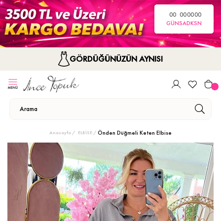
00
00
00
00
GÜN
SA
DK
SN
GÖRDÜĞÜNÜZÜN AYNISI
Önden Düğmeli Keten Elbise
Anasayfa
ELBİSE