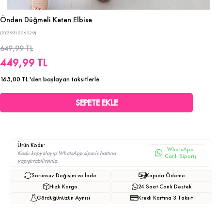
Önden Düğmeli Keten Elbise
(2Y3931906029)
649,99 TL
449,99 TL
165,00 TL
'den başlayan taksitlerle
Ürün Kodu:
WhatsApp
Kodu kopyalayıp WhatsApp sipariş hattına
Canlı Sipariş
yapıştırabilirsiniz.
Sorunsuz Değişim ve İade
Kapıda Ödeme
Hızlı Kargo
24 Saat Canlı Destek
Gördüğünüzün Aynısı
Kredi Kartına 3 Taksit