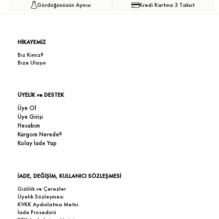
Gördüğünüzün Aynısı
Kredi Kartına 3 Taksit
HİKAYEMİZ
Biz Kimiz?
Bize Ulaşın
ÜYELİK ve DESTEK
Üye Ol
Üye Girişi
Hesabım
Kargom Nerede?
Kolay İade Yap
İADE, DEĞİŞİM, KULLANICI SÖZLEŞMESİ
Gizlilik ve Çerezler
Üyelik Sözleşmesi
KVKK Aydınlatma Metni
İade Prosedürü