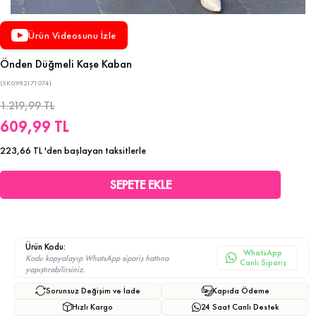
Ürün Videosunu İzle
Önden Düğmeli Kaşe Kaban
(5K0982171074)
1.219,99 TL
609,99 TL
223,66 TL
'den başlayan taksitlerle
Ürün Kodu:
WhatsApp
Kodu kopyalayıp WhatsApp sipariş hattına
Canlı Sipariş
yapıştırabilirsiniz.
Sorunsuz Değişim ve İade
Kapıda Ödeme
Hızlı Kargo
24 Saat Canlı Destek