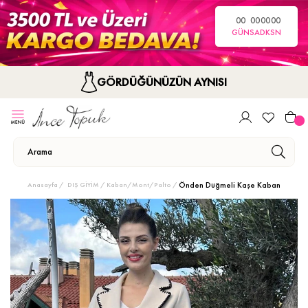
00
00
00
00
GÜN
SA
DK
SN
GÖRDÜĞÜNÜZÜN AYNISI
Önden Düğmeli Kaşe Kaban
Anasayfa
DIŞ GİYİM
Kaban/Mont/Palto