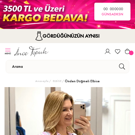
00
00
00
00
GÜN
SA
DK
SN
GÖRDÜĞÜNÜZÜN AYNISI
Önden Düğmeli Elbise
Anasayfa
ELBİSE