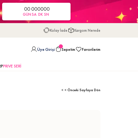
00
00
00
00
GÜN
SA
DK
SN
Kolay İade
Kargom Nerede
Üye Girişi
Sepetim
Favorilerim
RP
PRIVE SERİ
< < Önceki Sayfaya Dön