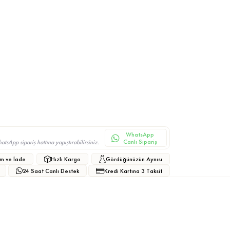
WhatsApp
Canlı Sipariş
sApp sipariş hattına yapıştırabilirsiniz.
m ve İade
Hızlı Kargo
Gördüğünüzün Aynısı
24 Saat Canlı Destek
Kredi Kartına 3 Taksit