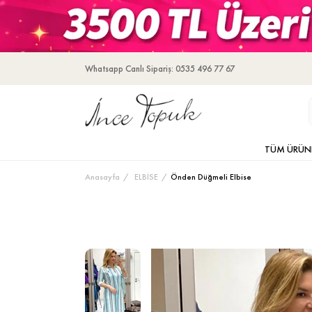
Whatsapp Canlı Sipariş: 0535 496 77 67
TÜM ÜRÜN
Anasayfa
ELBİSE
Önden Düğmeli Elbise