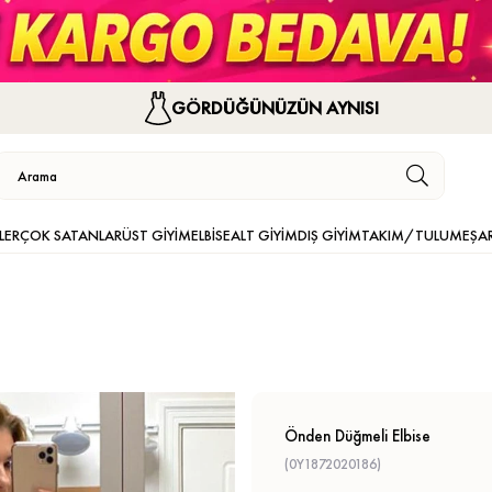
GÖRDÜĞÜNÜZÜN AYNISI
LER
ÇOK SATANLAR
ÜST GİYİM
ELBİSE
ALT GİYİM
DIŞ GİYİM
TAKIM/TULUM
EŞA
Önden Düğmeli Elbise
(0Y1872020186)