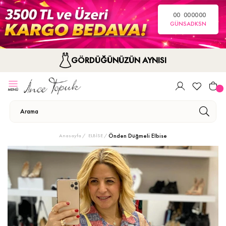
00
00
00
00
GÜN
SA
DK
SN
GÖRDÜĞÜNÜZÜN AYNISI
Önden Düğmeli Elbise
Anasayfa
ELBİSE