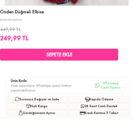
Önden Düğmeli Elbise
(0Y0199100096)
449,99 TL
249,99 TL
Ürün Kodu:
WhatsApp
Kodu kopyalayıp WhatsApp sipariş hattına
Canlı Sipariş
yapıştırabilirsiniz.
Sorunsuz Değişim ve İade
Kapıda Ödeme
Hızlı Kargo
24 Saat Canlı Destek
Gördüğünüzün Aynısı
Kredi Kartına 3 Taksit