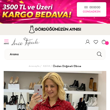
00
00
00
00
GÜN
SA
DK
SN
GÖRDÜĞÜNÜZÜN AYNISI
Önden Düğmeli Elbise
Anasayfa
ELBİSE