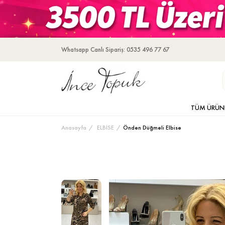
Whatsapp Canlı Sipariş: 0535 496 77 67
TÜM ÜRÜN
Anasayfa
ELBİSE
Önden Düğmeli Elbise