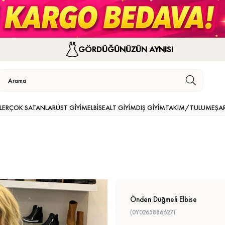
GÖRDÜĞÜNÜZÜN AYNISI
LER
ÇOK SATANLAR
ÜST GİYİM
ELBİSE
ALT GİYİM
DIŞ GİYİM
TAKIM/TULUM
EŞA
Önden Düğmeli Elbise
(0Y0265886627)