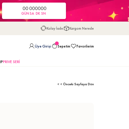
00
00
00
00
GÜN
SA
DK
SN
Kolay İade
Kargom Nerede
Üye Girişi
Sepetim
Favorilerim
RP
PRIVE SERİ
< < Önceki Sayfaya Dön