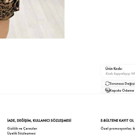
Ürün Kodu:
Kodu kopyalayıp What
Sorunsuz Değişi
Kapıda Ödeme
İADE, DEĞİŞİM, KULLANICI SÖZLEŞMESİ
E-BÜLTENE KAYIT OL
Gizlilik ve Çerezler
Özel promosyonlar, kişi
Üyelik Sözleşmesi