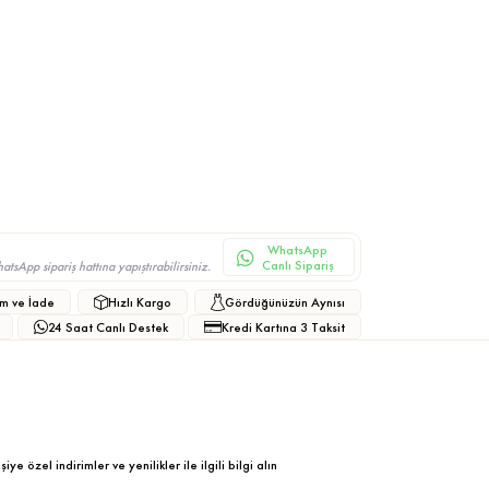
WhatsApp
Canlı Sipariş
sApp sipariş hattına yapıştırabilirsiniz.
m ve İade
Hızlı Kargo
Gördüğünüzün Aynısı
24 Saat Canlı Destek
Kredi Kartına 3 Taksit
ye özel indirimler ve yenilikler ile ilgili bilgi alın