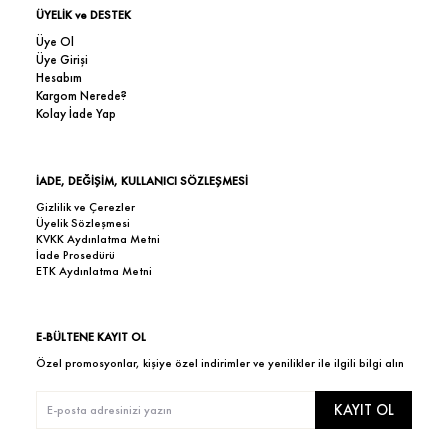
ÜYELİK ve DESTEK
Üye Ol
Üye Girişi
Hesabım
Kargom Nerede?
Kolay İade Yap
İADE, DEĞİŞİM, KULLANICI SÖZLEŞMESİ
Gizlilik ve Çerezler
Üyelik Sözleşmesi
KVKK Aydınlatma Metni
İade Prosedürü
ETK Aydınlatma Metni
E-BÜLTENE KAYIT OL
Özel promosyonlar, kişiye özel indirimler ve yenilikler ile ilgili bilgi alın
KAYIT OL