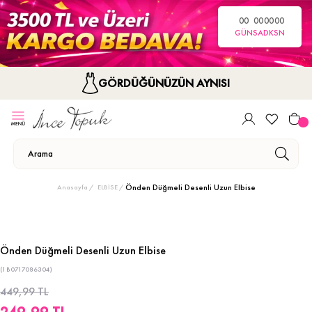
00
00
00
00
GÜN
SA
DK
SN
GÖRDÜĞÜNÜZÜN AYNISI
Önden Düğmeli Desenli Uzun Elbise
Anasayfa
ELBİSE
Önden Düğmeli Desenli Uzun Elbise
(1B0717086304)
449,99 TL