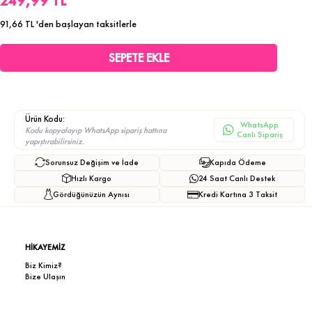
249,99 TL
91,66 TL
'den başlayan taksitlerle
Ürün Kodu:
WhatsApp
Kodu kopyalayıp WhatsApp sipariş hattına
Canlı Sipariş
yapıştırabilirsiniz.
Sorunsuz Değişim ve İade
Kapıda Ödeme
Hızlı Kargo
24 Saat Canlı Destek
Gördüğünüzün Aynısı
Kredi Kartına 3 Taksit
HİKAYEMİZ
Biz Kimiz?
Bize Ulaşın