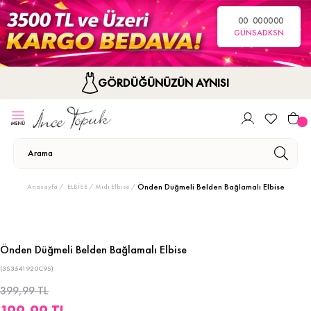
00
00
00
00
GÜN
SA
DK
SN
GÖRDÜĞÜNÜZÜN AYNISI
Önden Düğmeli Belden Bağlamalı Elbise
Anasayfa
ELBİSE
Midi Elbise
Önden Düğmeli Belden Bağlamalı Elbise
(3S3541920C95)
399,99 TL