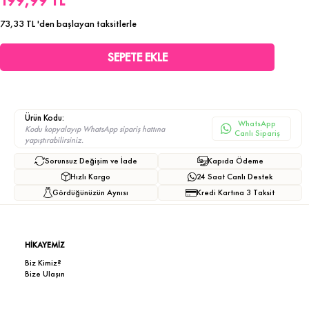
199,99 TL
73,33 TL
'den başlayan taksitlerle
Ürün Kodu:
WhatsApp
Kodu kopyalayıp WhatsApp sipariş hattına
Canlı Sipariş
yapıştırabilirsiniz.
Sorunsuz Değişim ve İade
Kapıda Ödeme
Hızlı Kargo
24 Saat Canlı Destek
Gördüğünüzün Aynısı
Kredi Kartına 3 Taksit
HİKAYEMİZ
Biz Kimiz?
Bize Ulaşın