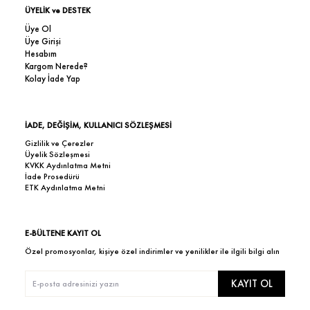
ÜYELİK ve DESTEK
Üye Ol
Üye Girişi
Hesabım
Kargom Nerede?
Kolay İade Yap
İADE, DEĞİŞİM, KULLANICI SÖZLEŞMESİ
Gizlilik ve Çerezler
Üyelik Sözleşmesi
KVKK Aydınlatma Metni
İade Prosedürü
ETK Aydınlatma Metni
E-BÜLTENE KAYIT OL
Özel promosyonlar, kişiye özel indirimler ve yenilikler ile ilgili bilgi alın
KAYIT OL