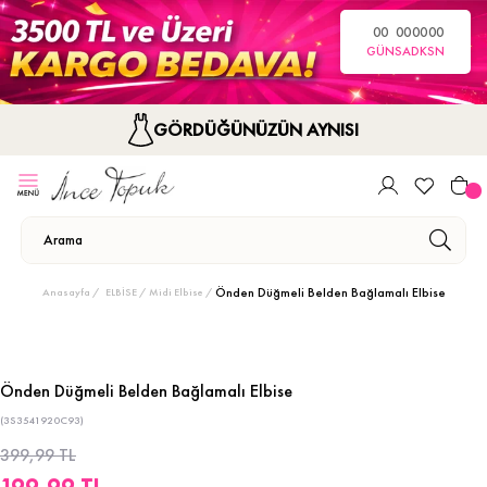
00
00
00
00
GÜN
SA
DK
SN
GÖRDÜĞÜNÜZÜN AYNISI
Önden Düğmeli Belden Bağlamalı Elbise
Anasayfa
ELBİSE
Midi Elbise
Önden Düğmeli Belden Bağlamalı Elbise
(3S3541920C93)
399,99 TL