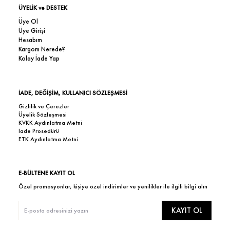
ÜYELİK ve DESTEK
Üye Ol
Üye Girişi
Hesabım
Kargom Nerede?
Kolay İade Yap
İADE, DEĞİŞİM, KULLANICI SÖZLEŞMESİ
Gizlilik ve Çerezler
Üyelik Sözleşmesi
KVKK Aydınlatma Metni
İade Prosedürü
ETK Aydınlatma Metni
E-BÜLTENE KAYIT OL
Özel promosyonlar, kişiye özel indirimler ve yenilikler ile ilgili bilgi alın
KAYIT OL