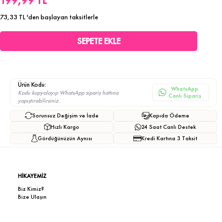
199,99 TL
73,33 TL
'den başlayan taksitlerle
Ürün Kodu:
WhatsApp
Kodu kopyalayıp WhatsApp sipariş hattına
Canlı Sipariş
yapıştırabilirsiniz.
Sorunsuz Değişim ve İade
Kapıda Ödeme
Hızlı Kargo
24 Saat Canlı Destek
Gördüğünüzün Aynısı
Kredi Kartına 3 Taksit
HİKAYEMİZ
Biz Kimiz?
Bize Ulaşın