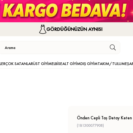
GÖRDÜĞÜNÜZÜN AYNISI
LER
ÇOK SATANLAR
ÜST GİYİM
ELBİSE
ALT GİYİM
DIŞ GİYİM
TAKIM/TULUM
EŞA
Önden Cepli Taş Detay Keten 
(1B1300077908)