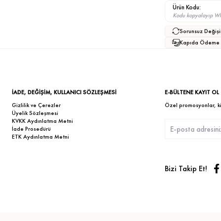
Ürün Kodu:
Kodu kopyalayıp What
Sorunsuz Değişi
Kapıda Ödeme
İADE, DEĞİŞİM, KULLANICI SÖZLEŞMESİ
E-BÜLTENE KAYIT OL
Gizlilik ve Çerezler
Özel promosyonlar, kişi
Üyelik Sözleşmesi
KVKK Aydınlatma Metni
İade Prosedürü
ETK Aydınlatma Metni
Bizi Takip Et!