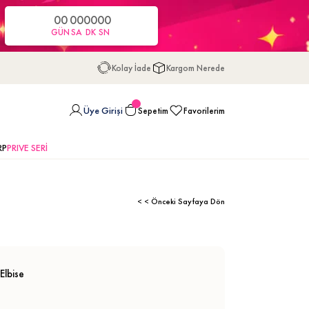
00
00
00
00
GÜN
SA
DK
SN
Kolay İade
Kargom Nerede
Üye Girişi
Sepetim
Favorilerim
RP
PRIVE SERİ
< < Önceki Sayfaya Dön
Elbise