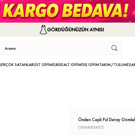
GÖRDÜĞÜNÜZÜN AYNISI
LER
ÇOK SATANLAR
ÜST GİYİM
ELBİSE
ALT GİYİM
DIŞ GİYİM
TAKIM/TULUM
EŞA
Önden Cepli Pul Detay Gömle
(1B0140024017)