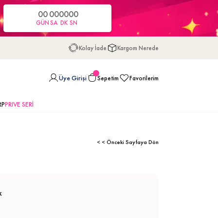
00
00
00
00
GÜN
SA
DK
SN
Kolay İade
Kargom Nerede
Üye Girişi
Sepetim
Favorilerim
RP
PRIVE SERİ
< < Önceki Sayfaya Dön
k