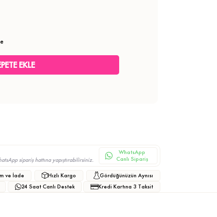
le
WhatsApp
Canlı Sipariş
sApp sipariş hattına yapıştırabilirsiniz.
m ve İade
Hızlı Kargo
Gördüğünüzün Aynısı
24 Saat Canlı Destek
Kredi Kartına 3 Taksit