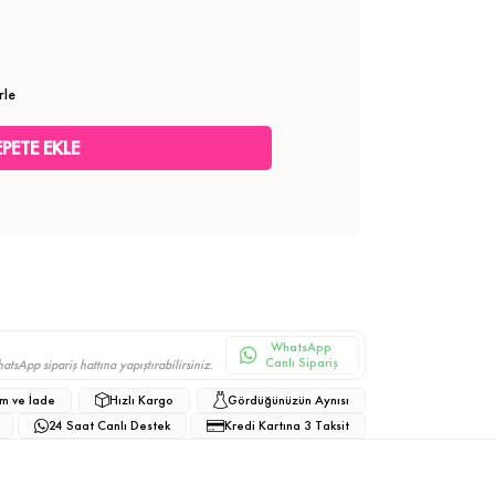
rle
WhatsApp
Canlı Sipariş
sApp sipariş hattına yapıştırabilirsiniz.
m ve İade
Hızlı Kargo
Gördüğünüzün Aynısı
24 Saat Canlı Destek
Kredi Kartına 3 Taksit