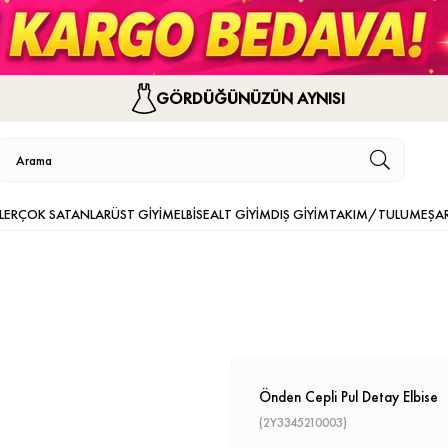
GÖRDÜĞÜNÜZÜN AYNISI
LER
ÇOK SATANLAR
ÜST GİYİM
ELBİSE
ALT GİYİM
DIŞ GİYİM
TAKIM/TULUM
EŞA
Önden Cepli Pul Detay Elbise
(2Y3345210003)