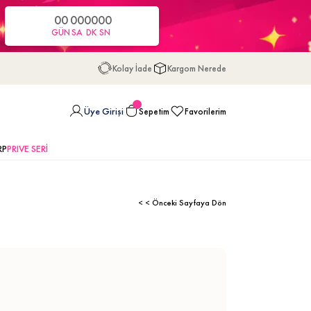
00
00
00
00
GÜN
SA
DK
SN
Kolay İade
Kargom Nerede
Üye Girişi
Sepetim
Favorilerim
RP
PRIVE SERİ
< < Önceki Sayfaya Dön