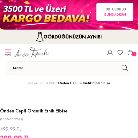
00
00
00
00
GÜN
SA
DK
SN
GÖRDÜĞÜNÜZÜN AYNISI
Önden Cepli Otantik Etnik Elbise
Anasayfa
ELBİSE
Önden Cepli Otantik Etnik Elbise
(1B0763867029)
499,99 TL