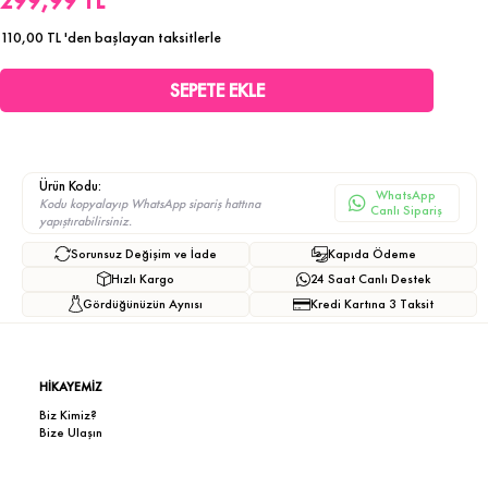
299,99 TL
110,00 TL
'den başlayan taksitlerle
Ürün Kodu:
WhatsApp
Kodu kopyalayıp WhatsApp sipariş hattına
Canlı Sipariş
yapıştırabilirsiniz.
Sorunsuz Değişim ve İade
Kapıda Ödeme
Hızlı Kargo
24 Saat Canlı Destek
Gördüğünüzün Aynısı
Kredi Kartına 3 Taksit
HİKAYEMİZ
Biz Kimiz?
Bize Ulaşın