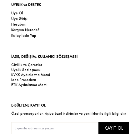
ÜYELİK ve DESTEK
Üye Ol
Üye Girişi
Hesabım
Kargom Nerede?
Kolay İade Yap
İADE, DEĞİŞİM, KULLANICI SÖZLEŞMESİ
Gizlilik ve Çerezler
Üyelik Sözleşmesi
KVKK Aydınlatma Metni
İade Prosedürü
ETK Aydınlatma Metni
E-BÜLTENE KAYIT OL
Özel promosyonlar, kişiye özel indirimler ve yenilikler ile ilgili bilgi alın
KAYIT OL