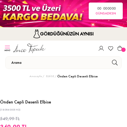
00
00
00
00
GÜN
SA
DK
SN
GÖRDÜĞÜNÜZÜN AYNISI
Önden Cepli Desenli Elbise
Anasayfa
ELBİSE
Önden Cepli Desenli Elbise
(1B0840001H3)
549,99 TL