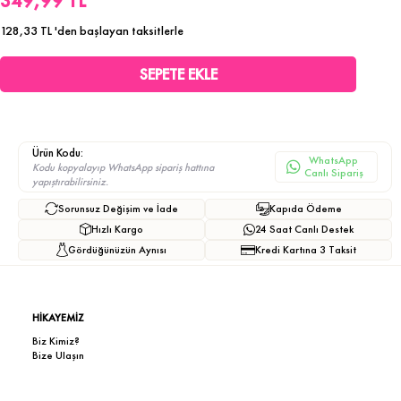
349,99 TL
128,33 TL
'den başlayan taksitlerle
Ürün Kodu:
WhatsApp
Kodu kopyalayıp WhatsApp sipariş hattına
Canlı Sipariş
yapıştırabilirsiniz.
Sorunsuz Değişim ve İade
Kapıda Ödeme
Hızlı Kargo
24 Saat Canlı Destek
Gördüğünüzün Aynısı
Kredi Kartına 3 Taksit
HİKAYEMİZ
Biz Kimiz?
Bize Ulaşın