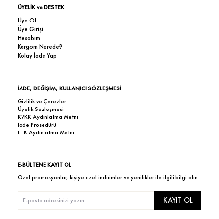
ÜYELİK ve DESTEK
Üye Ol
Üye Girişi
Hesabım
Kargom Nerede?
Kolay İade Yap
İADE, DEĞİŞİM, KULLANICI SÖZLEŞMESİ
Gizlilik ve Çerezler
Üyelik Sözleşmesi
KVKK Aydınlatma Metni
İade Prosedürü
ETK Aydınlatma Metni
E-BÜLTENE KAYIT OL
Özel promosyonlar, kişiye özel indirimler ve yenilikler ile ilgili bilgi alın
KAYIT OL