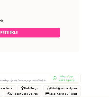
rle
WhatsApp
Canlı Sipariş
sApp sipariş hattına yapıştırabilirsiniz.
m ve İade
Hızlı Kargo
Gördüğünüzün Aynısı
24 Saat Canlı Destek
Kredi Kartına 3 Taksit