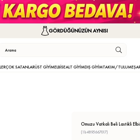
GÖRDÜĞÜNÜZÜN AYNISI
LER
ÇOK SATANLAR
ÜST GİYİM
ELBİSE
ALT GİYİM
DIŞ GİYİM
TAKIM/TULUM
EŞA
Omuzu Vatkalı Beli Lastikli Elb
(1b4895667017)