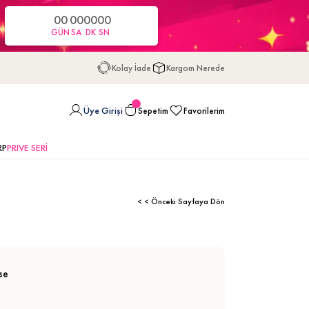
00
00
00
00
GÜN
SA
DK
SN
Kolay İade
Kargom Nerede
Üye Girişi
Sepetim
Favorilerim
RP
PRIVE SERİ
< < Önceki Sayfaya Dön
ise