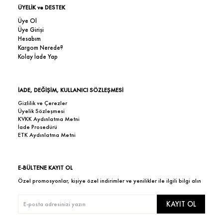
ÜYELİK ve DESTEK
Üye Ol
Üye Girişi
Hesabım
Kargom Nerede?
Kolay İade Yap
İADE, DEĞİŞİM, KULLANICI SÖZLEŞMESİ
Gizlilik ve Çerezler
Üyelik Sözleşmesi
KVKK Aydınlatma Metni
İade Prosedürü
ETK Aydınlatma Metni
E-BÜLTENE KAYIT OL
Özel promosyonlar, kişiye özel indirimler ve yenilikler ile ilgili bilgi alın
KAYIT OL