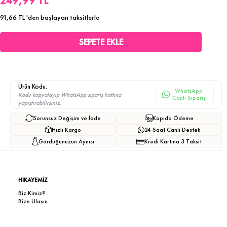
249,99 TL
91,66 TL
'den başlayan taksitlerle
Ürün Kodu:
WhatsApp
Kodu kopyalayıp WhatsApp sipariş hattına
Canlı Sipariş
yapıştırabilirsiniz.
Sorunsuz Değişim ve İade
Kapıda Ödeme
Hızlı Kargo
24 Saat Canlı Destek
Gördüğünüzün Aynısı
Kredi Kartına 3 Taksit
HİKAYEMİZ
Biz Kimiz?
Bize Ulaşın