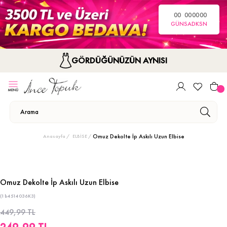
00
00
00
00
GÜN
SA
DK
SN
GÖRDÜĞÜNÜZÜN AYNISI
Omuz Dekolte İp Askılı Uzun Elbise
Anasayfa
ELBİSE
Omuz Dekolte İp Askılı Uzun Elbise
(1b4514036K3)
449,99 TL