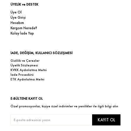
ÜYELİK ve DESTEK
Üye Ol
Üye Girişi
Hesabım
Kargom Nerede?
Kolay İade Yap
İADE, DEĞİŞİM, KULLANICI SÖZLEŞMESİ
Gizlilik ve Çerezler
Üyelik Sözleşmesi
KVKK Aydınlatma Metni
İade Prosedürü
ETK Aydınlatma Metni
E-BÜLTENE KAYIT OL
Özel promosyonlar, kişiye özel indirimler ve yenilikler ile ilgili bilgi alın
KAYIT OL