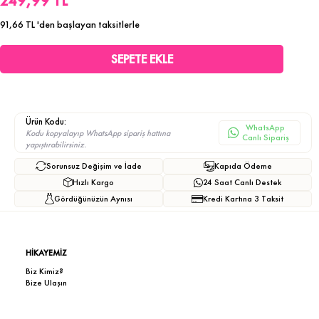
249,99 TL
91,66 TL
'den başlayan taksitlerle
Ürün Kodu:
WhatsApp
Kodu kopyalayıp WhatsApp sipariş hattına
Canlı Sipariş
yapıştırabilirsiniz.
Sorunsuz Değişim ve İade
Kapıda Ödeme
Hızlı Kargo
24 Saat Canlı Destek
Gördüğünüzün Aynısı
Kredi Kartına 3 Taksit
HİKAYEMİZ
Biz Kimiz?
Bize Ulaşın