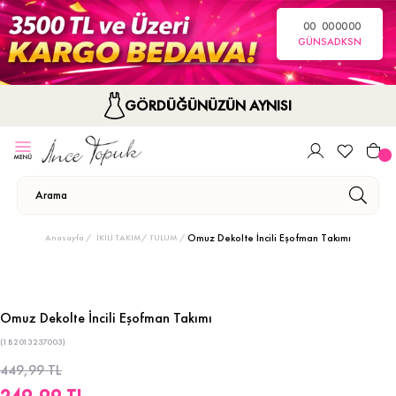
00
00
00
00
GÜN
SA
DK
SN
GÖRDÜĞÜNÜZÜN AYNISI
Omuz Dekolte İncili Eşofman Takımı
Anasayfa
İKİLİ TAKIM/ TULUM
Omuz Dekolte İncili Eşofman Takımı
(1B2013237003)
449,99 TL