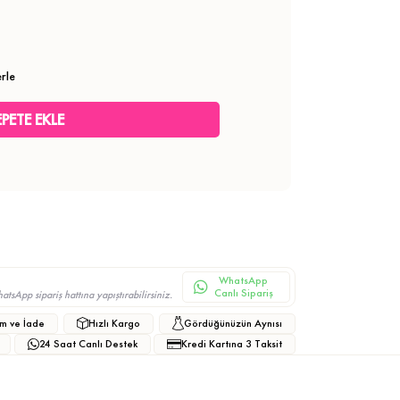
rle
WhatsApp
Canlı Sipariş
sApp sipariş hattına yapıştırabilirsiniz.
m ve İade
Hızlı Kargo
Gördüğünüzün Aynısı
24 Saat Canlı Destek
Kredi Kartına 3 Taksit