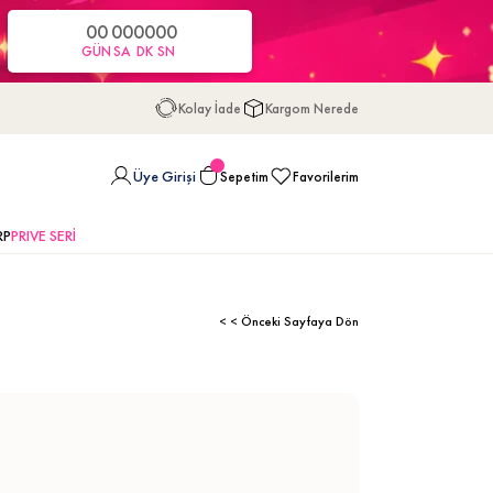
00
00
00
00
GÜN
SA
DK
SN
Kolay İade
Kargom Nerede
Üye Girişi
Sepetim
Favorilerim
RP
PRIVE SERİ
< < Önceki Sayfaya Dön