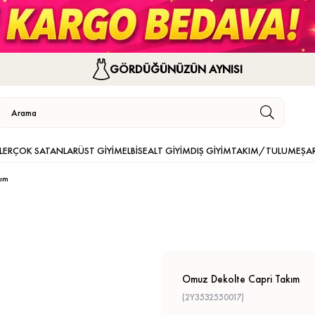
GÖRDÜĞÜNÜZÜN AYNISI
LER
ÇOK SATANLAR
ÜST GİYİM
ELBİSE
ALT GİYİM
DIŞ GİYİM
TAKIM/TULUM
EŞA
kım
Omuz Dekolte Capri Takım
(2Y3532550017)