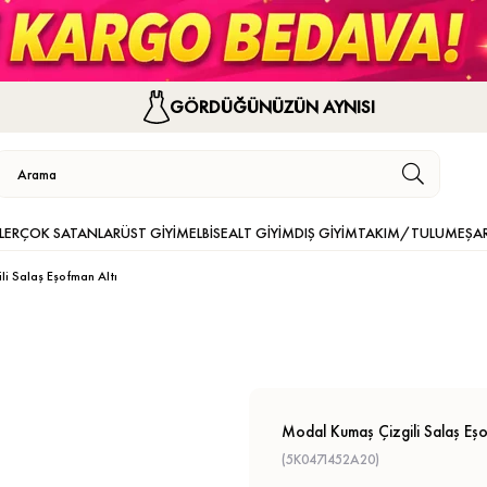
GÖRDÜĞÜNÜZÜN AYNISI
LER
ÇOK SATANLAR
ÜST GİYİM
ELBİSE
ALT GİYİM
DIŞ GİYİM
TAKIM/TULUM
EŞA
i Salaş Eşofman Altı
Modal Kumaş Çizgili Salaş Eşo
(5K0471452A20)