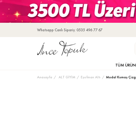
Whatsapp Canlı Sipariş: 0535 496 77 67
TÜM ÜRÜN
Anasayfa
ALT GİYİM
Eşofman Altı
Modal Kumaş Çizgil