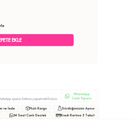
rle
WhatsApp
Canlı Sipariş
sApp sipariş hattına yapıştırabilirsiniz.
m ve İade
Hızlı Kargo
Gördüğünüzün Aynısı
24 Saat Canlı Destek
Kredi Kartına 3 Taksit