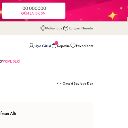
00
00
00
00
GÜN
SA
DK
SN
Kolay İade
Kargom Nerede
Üye Girişi
Sepetim
Favorilerim
RP
PRIVE SERİ
< < Önceki Sayfaya Dön
fman Altı