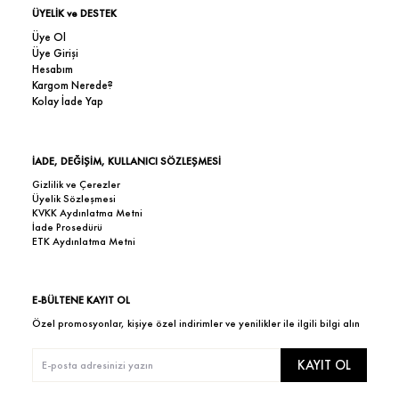
ÜYELİK ve DESTEK
Üye Ol
Üye Girişi
Hesabım
Kargom Nerede?
Kolay İade Yap
İADE, DEĞİŞİM, KULLANICI SÖZLEŞMESİ
Gizlilik ve Çerezler
Üyelik Sözleşmesi
KVKK Aydınlatma Metni
İade Prosedürü
ETK Aydınlatma Metni
E-BÜLTENE KAYIT OL
Özel promosyonlar, kişiye özel indirimler ve yenilikler ile ilgili bilgi alın
KAYIT OL