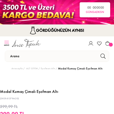
00
00
00
00
GÜN
SA
DK
SN
GÖRDÜĞÜNÜZÜN AYNISI
Modal Kumaş Çimalı Eşofman Altı
Anasayfa
ALT GİYİM
Eşofman Altı
Modal Kumaş Çimalı Eşofman Altı
(5K0161379A20)
599,99 TL