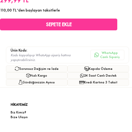
299,99 TL
110,00 TL
'den başlayan taksitlerle
Ürün Kodu:
WhatsApp
Kodu kopyalayıp WhatsApp sipariş hattına
Canlı Sipariş
yapıştırabilirsiniz.
Sorunsuz Değişim ve İade
Kapıda Ödeme
Hızlı Kargo
24 Saat Canlı Destek
Gördüğünüzün Aynısı
Kredi Kartına 3 Taksit
HİKAYEMİZ
Biz Kimiz?
Bize Ulaşın