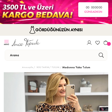
00
00
00
00
GÜN
SA
DK
SN
GÖRDÜĞÜNÜZÜN AYNISI
Madonna Yaka Tulum
Anasayfa
İKİLİ TAKIM/ TULUM