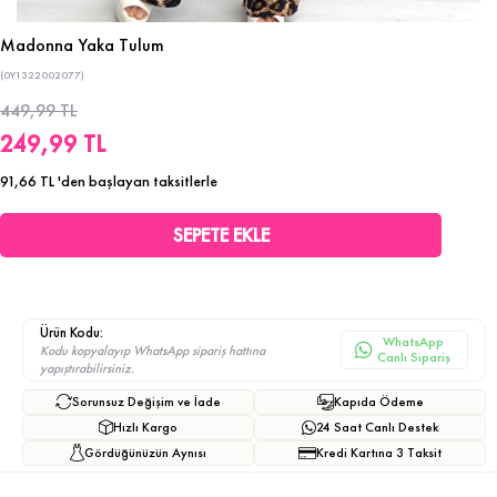
Madonna Yaka Tulum
(0Y1322002077)
449,99 TL
249,99 TL
91,66 TL
'den başlayan taksitlerle
Ürün Kodu:
WhatsApp
Kodu kopyalayıp WhatsApp sipariş hattına
Canlı Sipariş
yapıştırabilirsiniz.
Sorunsuz Değişim ve İade
Kapıda Ödeme
Hızlı Kargo
24 Saat Canlı Destek
Gördüğünüzün Aynısı
Kredi Kartına 3 Taksit