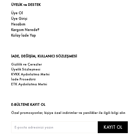
ÜYELİK ve DESTEK
Üye Ol
Üye Girişi
Hesabım
Kargom Nerede?
Kolay İade Yap
İADE, DEĞİŞİM, KULLANICI SÖZLEŞMESİ
Gizlilik ve Çerezler
Üyelik Sözleşmesi
KVKK Aydınlatma Metni
İade Prosedürü
ETK Aydınlatma Metni
E-BÜLTENE KAYIT OL
Özel promosyonlar, kişiye özel indirimler ve yenilikler ile ilgili bilgi alın
KAYIT OL