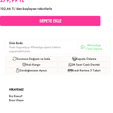
279,99 TL
102,66 TL
'den başlayan taksitlerle
Ürün Kodu:
WhatsApp
Kodu kopyalayıp WhatsApp sipariş hattına
Canlı Sipariş
yapıştırabilirsiniz.
Sorunsuz Değişim ve İade
Kapıda Ödeme
Hızlı Kargo
24 Saat Canlı Destek
Gördüğünüzün Aynısı
Kredi Kartına 3 Taksit
HİKAYEMİZ
Biz Kimiz?
Bize Ulaşın