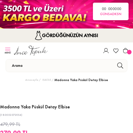
00
00
00
00
GÜN
SA
DK
SN
GÖRDÜĞÜNÜZÜN AYNISI
Madonna Yaka Püskül Detay Elbise
Anasayfa
ELBİSE
Madonna Yaka Püskül Detay Elbise
(1B0502372E54)
479,99 TL