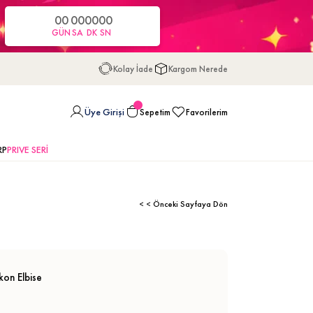
00
00
00
00
GÜN
SA
DK
SN
Kolay İade
Kargom Nerede
Üye Girişi
Sepetim
Favorilerim
RP
PRIVE SERİ
< < Önceki Sayfaya Dön
kon Elbise