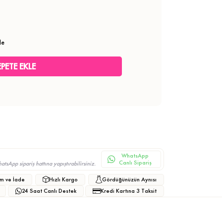
le
WhatsApp
Canlı Sipariş
sApp sipariş hattına yapıştırabilirsiniz.
m ve İade
Hızlı Kargo
Gördüğünüzün Aynısı
24 Saat Canlı Destek
Kredi Kartına 3 Taksit