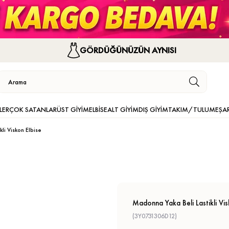
GÖRDÜĞÜNÜZÜN AYNISI
LER
ÇOK SATANLAR
ÜST GİYİM
ELBİSE
ALT GİYİM
DIŞ GİYİM
TAKIM/TULUM
EŞA
li Viskon Elbise
Madonna Yaka Beli Lastikli Vis
(3Y0731306D12)