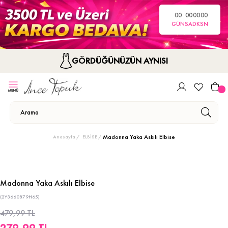
00
00
00
00
GÜN
SA
DK
SN
GÖRDÜĞÜNÜZÜN AYNISI
Madonna Yaka Askılı Elbise
Anasayfa
ELBİSE
Madonna Yaka Askılı Elbise
(2Y3660879H65)
479,99 TL