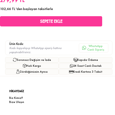
279,99 TL
102,66 TL
'den başlayan taksitlerle
Ürün Kodu:
WhatsApp
Kodu kopyalayıp WhatsApp sipariş hattına
Canlı Sipariş
yapıştırabilirsiniz.
Sorunsuz Değişim ve İade
Kapıda Ödeme
Hızlı Kargo
24 Saat Canlı Destek
Gördüğünüzün Aynısı
Kredi Kartına 3 Taksit
HİKAYEMİZ
Biz Kimiz?
Bize Ulaşın