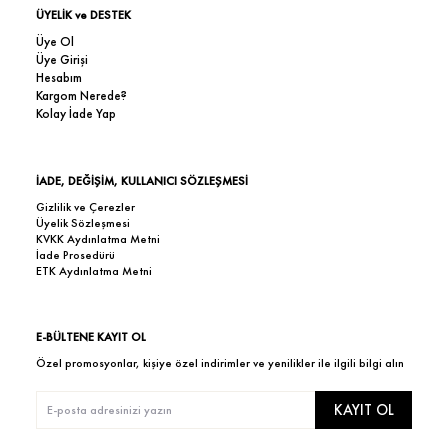
ÜYELİK ve DESTEK
Üye Ol
Üye Girişi
Hesabım
Kargom Nerede?
Kolay İade Yap
İADE, DEĞİŞİM, KULLANICI SÖZLEŞMESİ
Gizlilik ve Çerezler
Üyelik Sözleşmesi
KVKK Aydınlatma Metni
İade Prosedürü
ETK Aydınlatma Metni
E-BÜLTENE KAYIT OL
Özel promosyonlar, kişiye özel indirimler ve yenilikler ile ilgili bilgi alın
KAYIT OL