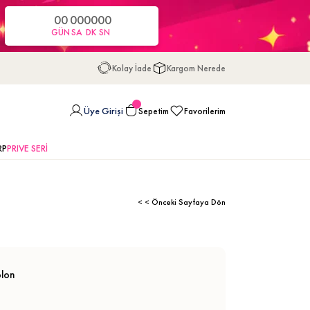
00
00
00
00
GÜN
SA
DK
SN
Kolay İade
Kargom Nerede
Üye Girişi
Sepetim
Favorilerim
RP
PRIVE SERİ
< < Önceki Sayfaya Dön
olon