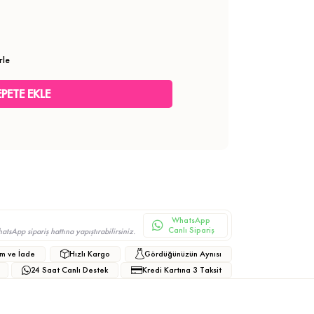
rle
WhatsApp
Canlı Sipariş
sApp sipariş hattına yapıştırabilirsiniz.
m ve İade
Hızlı Kargo
Gördüğünüzün Aynısı
24 Saat Canlı Destek
Kredi Kartına 3 Taksit