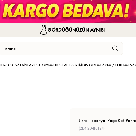
GÖRDÜĞÜNÜZÜN AYNISI
LER
ÇOK SATANLAR
ÜST GİYİM
ELBİSE
ALT GİYİM
DIŞ GİYİM
TAKIM/TULUM
EŞA
Likralı İspanyol Paça Kot Pant
(2K4120410T24)