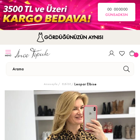
00
00
00
00
GÜN
SA
DK
SN
GÖRDÜĞÜNÜZÜN AYNISI
Leopar Elbise
Anasayfa
ELBİSE