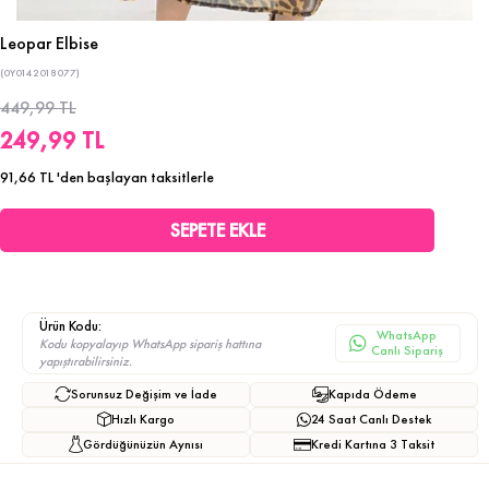
Leopar Elbise
(0Y0142018077)
449,99 TL
249,99 TL
91,66 TL
'den başlayan taksitlerle
Ürün Kodu:
WhatsApp
Kodu kopyalayıp WhatsApp sipariş hattına
Canlı Sipariş
yapıştırabilirsiniz.
Sorunsuz Değişim ve İade
Kapıda Ödeme
Hızlı Kargo
24 Saat Canlı Destek
Gördüğünüzün Aynısı
Kredi Kartına 3 Taksit